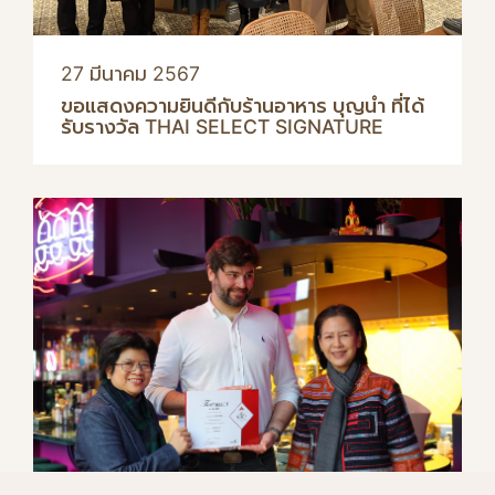
27 มีนาคม 2567
ขอแสดงความยินดีกับร้านอาหาร บุญนำ ที่ได้
รับรางวัล THAI SELECT SIGNATURE
ข
ข
ข
อ
อ
อ
แ
แ
แ
ส
ส
ส
ด
ด
ด
ง
ง
ง
ค
ค
ค
ว
ว
ว
า
า
า
ม
ม
ม
ย
ย
ย
น
น
น
ด
ด
ด
ก
ก
ก
บ
บ
บ
ร
ร
ร
า
า
า
น
น
น
อ
อ
T
า
า
A
ห
ห
K
า
า
ร
ร
A
ไ
บ
ท
T
ญ
A
ย
J
S
น
K
A
A
R
ท
ท
A
ไ
ด
ไ
…
ด