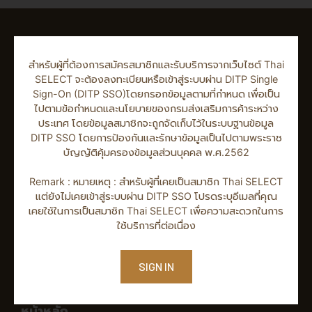
ติดต่อ
สำหรับผู้ที่ต้องการสมัครสมาชิกและรับบริการจากเว็บไซต์ Thai
SELECT จะต้องลงทะเบียนหรือเข้าสู่ระบบผ่าน
DITP Single
สำหรับร้านอาหารไทยในต่างประเทศ และผลิตภัณฑ์
Sign-On (DITP SSO)
โดยกรอกข้อมูลตามที่กำหนด เพื่อเป็น
อาหารไทย
ไปตามข้อกำหนดและนโยบายของกรมส่งเสริมการค้าระหว่าง
กรมส่งเสริมการค้าระหว่างประเทศ
ประเทศ โดยข้อมูลสมาชิกจะถูกจัดเก็บไว้ในระบบฐานข้อมูล
02 507 8300, 02 507 8341
DITP SSO
โดยการป้องกันและรักษาข้อมูลเป็นไปตามพระราช
บัญญัติคุ้มครองข้อมูลส่วนบุคคล พ.ศ.2562
thaiselect@ditp.go.th
Remark :
หมายเหตุ : สำหรับผู้ที่เคยเป็นสมาชิก Thai SELECT
สำหรับร้านอาหารไทยในประเทศ
แต่ยังไม่เคยเข้าสู่ระบบผ่าน DITP SSO โปรดระบุอีเมลที่คุณ
กรมพัฒนาธุรกิจการค้า
เคยใช้ในการเป็นสมาชิก Thai SELECT เพื่อความสะดวกในการ
02 547 5954
ใช้บริการที่ต่อเนื่อง
thaiselectdbd@gmail.com
SIGN IN
หน้าหลัก